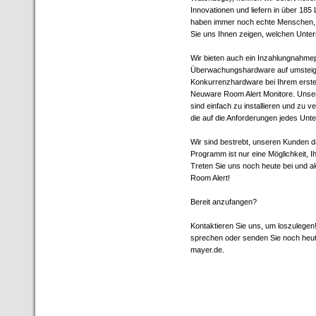
Innovationen und liefern in über 185
haben immer noch echte Menschen, d
Sie uns Ihnen zeigen, welchen Unte
Wir bieten auch ein Inzahlungnahmep
Überwachungshardware auf umsteige
Konkurrenzhardware bei Ihrem ersten
Neuware Room Alert Monitore. Unser
sind einfach zu installieren und zu
die auf die Anforderungen jedes Unt
Wir sind bestrebt, unseren Kunden d
Programm ist nur eine Möglichkeit, I
Treten Sie uns noch heute bei und 
Room Alert!
Bereit anzufangen?
Kontaktieren Sie uns, um loszulegen
sprechen oder senden Sie noch heute
mayer.de.