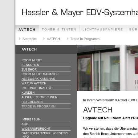
AVTECH
TONER & TINTEN
LICHTPAUSPAPIERE
BÜR
ÖFFNUNGSZEITEN
Startseite
AVTECH
Trade In Programm
AVTECH
ROOM ALERT
SENSOREN
ZUBEHÖR
ROOM ALERT MANAGER
NETZWERK-KAMERAS
WARUM AVTECH
INTERNATIONALITÄT
KUNDEN
AUSFALLZEITRECHNER
In Ihrem Warenkorb:
0
Artikel,
0,00
E
REFERENZEN
TRADE IN PROGRAMM
AVTECH
Upgrade auf Neu Room Alert PRO-
IMPRESSUM
AGB
Wir verstehen, dass die Überwachu
WIDERRUFSRECHT
DATENSCHUTZERKL./GESETZL.
den Betrieb Ihres Unternehmens aufre
INFO