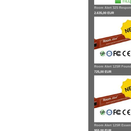
Room Alert 32S Respon
2.635,00 EUR
Room Alert 12SR Found
725,00 EUR
Room Alert 12SR Essent
955,00 EUR