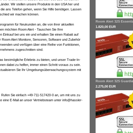
 Länder. Wir stellen unsere Produkte in den USA her und
ie ans Telefon gehen, wenn Sie Hilfe benötigen. Lassen
rschied wir machen können.
Room Alert 32S Essenti
rogramm für Neukunden an, die von ihrer aktuellen
1.820,00 EUR
n möchten Room Alert - Tauschen Sie Ihre
 Einkauf bei uns ein und erhalten Sie einen Rabatt auf
 Room Alert Monitore, Sensoren, Software und Zubehör
 verwenden und verfügen über eine Reihe von Funktionen,
ernehmens zugeschnitten sind.
as bestmögliche Erlebnis zu bieten, und unser Trade-In-
hnen dabei zu helfen, immer einen Schritt voraus zu sein.
aktualisieren Sie Ihr Umgebungsüberwachungssystem mit
Room Alert 32S Guardi
2.275,00 EUR
! Rufen Sie einfach +49-711-517420-0 an, um mit uns zu
 eine E-Mail an unser Vertriebsteam unter info@hassler-