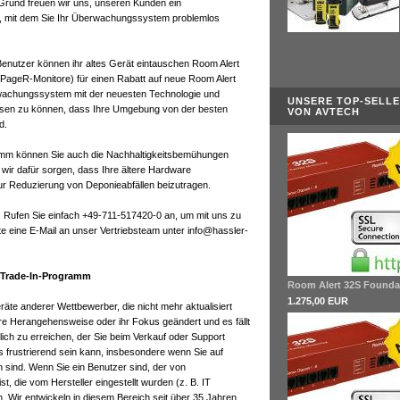
 Grund freuen wir uns, unseren Kunden ein
 mit dem Sie Ihr Überwachungssystem problemlos
nutzer können ihr altes Gerät eintauschen Room Alert
mpPageR-Monitore) für einen Rabatt auf neue Room Alert
wachungssystem mit der neuesten Technologie und
UNSERE TOP-SELL
lassen zu können, dass Ihre Umgebung von der besten
VON AVTECH
d.
mm können Sie auch die Nachhaltigkeitsbemühungen
wir dafür sorgen, dass Ihre ältere Hardware
r Reduzierung von Deponieabfällen beizutragen.
! Rufen Sie einfach +49-711-517420-0 an, um mit uns zu
 eine E-Mail an unser Vertriebsteam unter info@hassler-
 Trade-In-Programm
Room Alert 32S Founda
1.275,00 EUR
äte anderer Wettbewerber, die nicht mehr aktualisiert
hre Herangehensweise oder ihr Fokus geändert und es fällt
ich zu erreichen, der Sie beim Verkauf oder Support
s frustrierend sein kann, insbesondere wenn Sie auf
sind. Wenn Sie ein Benutzer sind, der von
t, die vom Hersteller eingestellt wurden (z. B. IT
. Wir entwickeln in diesem Bereich seit über 35 Jahren