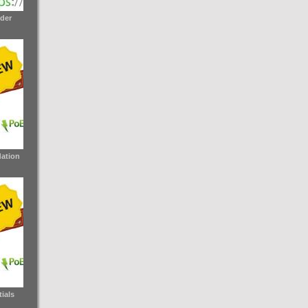
der
ation
ials