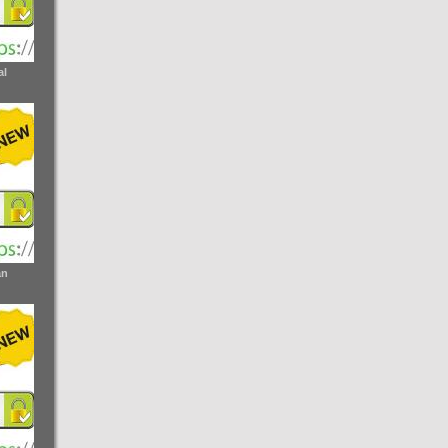
al
an