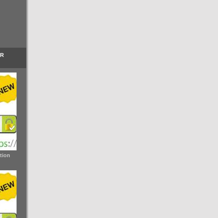
ER
tion