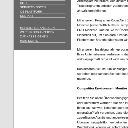
Arbeitsplatz zu fördern. Aus diesem
HILFE
Treueprogramm anbieten zu können,
SERVICE/KOSTEN
aktualisieren können.
OS PLATTFORM
KONTAKT
Mit unserem Programm Room Alert Be
Monitore (einschließlich älterer Te
MERKZETTEL ANZEIGEN
PRO-Monitore. Rüsten Sie Ihr Über
WARENKORB ANZEIGEN
Sicherheit auf, um sich darauf ver
ZUR KASSE GEHEN
Plattform der Branche überwacht wir
MEIN KONTO
Mit unserem Inzahlungnahmeprogra
Ihres Unternehmens verbessern, da 
ordnungsgemäß recycelt wird, um zu
Kontaktieren Sie uns, um loszulegen
sprechen oder senden Sie noch heute
mayer.de.
Competitor Environment Monitor
Besitzen Sie ältere Überwachungsger
oder unterstützt werden? Hat sich i
Ihnen jetzt schwer, jemanden persönl
unterstützt? Wir verstehen, dass die
zuverlässige Ausrüstung angewiesen 
Überwachungsplattformen betroffen is
Watchdogs), können wir sofort helfen