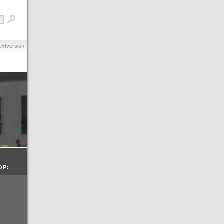
extversion
OP: