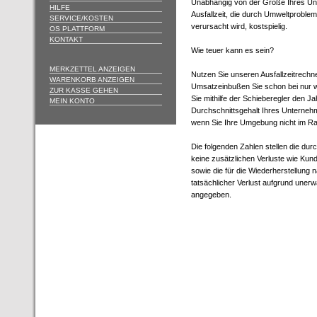
Unabhängig von der Größe Ihres U
HILFE
Ausfallzeit, die durch Umweltproble
SERVICE/KOSTEN
verursacht wird, kostspielig.
OS PLATTFORM
KONTAKT
Wie teuer kann es sein?
MERKZETTEL ANZEIGEN
Nutzen Sie unseren Ausfallzeitrechne
WARENKORB ANZEIGEN
Umsatzeinbußen Sie schon bei nur w
ZUR KASSE GEHEN
Sie mithilfe der Schieberegler den J
MEIN KONTO
Durchschnittsgehalt Ihres Unternehm
wenn Sie Ihre Umgebung nicht im R
Die folgenden Zahlen stellen die dur
keine zusätzlichen Verluste wie Ku
sowie die für die Wiederherstellung n
tatsächlicher Verlust aufgrund unerwa
angegeben.