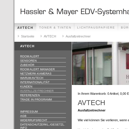
AVTECH
TONER & TINTEN
LICHTPAUSPAPIERE
BÜR
ÖFFNUNGSZEITEN
Startseite
AVTECH
Ausfallzeitrechner
AVTECH
ROOM ALERT
SENSOREN
ZUBEHÖR
ROOM ALERT MANAGER
NETZWERK-KAMERAS
WARUM AVTECH
INTERNATIONALITÄT
KUNDEN
AUSFALLZEITRECHNER
In Ihrem Warenkorb:
0
Artikel,
0,00
E
REFERENZEN
TRADE IN PROGRAMM
AVTECH
Ausfallzeitrechner
IMPRESSUM
AGB
Wie viel können Sie verlieren, wenn
WIDERRUFSRECHT
DATENSCHUTZERKL./GESETZL.
INFO