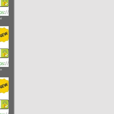
al
an