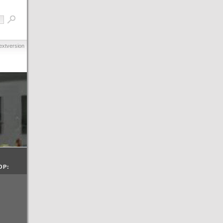
extversion
OP: