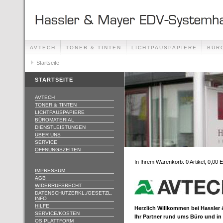
AVTECH
TONER & TINTEN
LICHTPAUSPAPIERE
BÜR
ÖFFNUNGSZEITEN
Startseite
STARTSEITE
AVTECH
TONER & TINTEN
LICHTPAUSPAPIERE
BÜROMATERIAL
DIENSTLEISTUNGEN
ÜBER UNS
SERVICE
ÖFFNUNGSZEITEN
In Ihrem Warenkorb:
0
Artikel,
0,00
E
IMPRESSUM
AGB
WIDERRUFSRECHT
DATENSCHUTZERKL./GESETZL.
INFO
HILFE
Herzlich Willkommen bei Hassle
SERVICE/KOSTEN
Ihr Partner rund ums Büro und in 
OS PLATTFORM